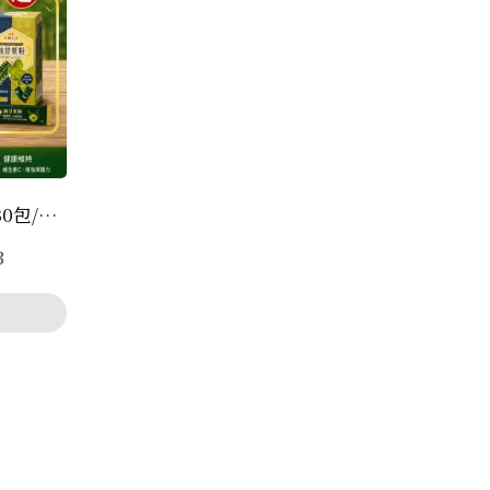
油甘果粉隨身包2.0版（盒/30包/2.5g)五盒送一盒
3