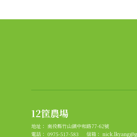
12筐農場
地址：
南投縣竹山鎮中和路77-62號
電話：
0975-517-583
信箱：
nick.lkyang@