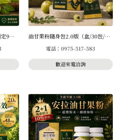
油甘果粉2.0版（75g)ㄧ瓶預定9月上市
油甘果粉隨身包2.0版（盒/30包/2.5g)ㄧ盒
3
電話：0975-517-583
歡迎來電洽詢