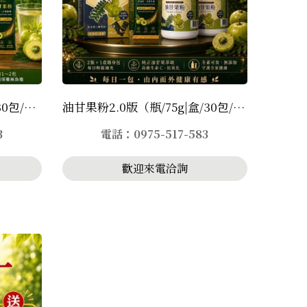
油甘果粉隨身包2.0版（盒/30包/2.5g)二盒
油甘果粉2.0版（瓶/75g|盒/30包/2.5g)2瓶+1盒
3
電話：0975-517-583
歡迎來電洽詢